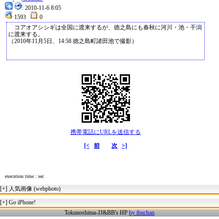
: 2010-11-6 8:05
1593
0
コアオアシシギは全国に渡来するが、徳之島にも春秋に河川・池・干潟
に渡来する。
（2010年11月5日、14:58 徳之島町諸田池で撮影）
携帯電話にURLを送信する
[<
前
次
>]
execution time : sec
[+]
人気画像 (webphoto)
[+]
Go iPhone!
Tokunoshima-JJ&BB's HP
by ibuchan