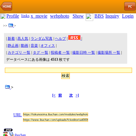
Profile
links
x_movie
webphoto
Show
BBS
Inquiry
Login
>>
>
|
新着
|
高人気
|
ランダム写真
|
ヘルプ
|
|
|
静止画
|
動画
|
音楽
|
オフィス
|
|
カテゴリ 一覧
|
タグ 一覧
|
投稿者 一覧
|
撮影日時 一覧
|
撮影場所 一覧
|
データベースにある画像は
4513
枚です
>
[<
前
次
>]
URL
ibuchan