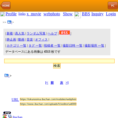
Profile
links
x_movie
webphoto
Show
BBS
Inquiry
Login
>>
>
|
新着
|
高人気
|
ランダム写真
|
ヘルプ
|
|
|
静止画
|
動画
|
音楽
|
オフィス
|
|
カテゴリ 一覧
|
タグ 一覧
|
投稿者 一覧
|
撮影日時 一覧
|
撮影場所 一覧
|
データベースにある画像は
4513
枚です
>
[<
前
次
>]
URL
ibuchan