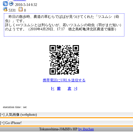
: 2010-5-14 6:32
5331
0
昨日の散歩時、農道の草むらでばばが見つけてくれた「ツユムシ（幼
虫）」です。
詳しく○○ツユムシとは判らないが、若いツユムシの幼虫（羽がまだ短い）
のようです。（2010年4月29日、17:17 徳之島町亀津北区農道で撮影）
携帯電話にURLを送信する
[<
前
次
>]
execution time : sec
[+]
人気画像 (webphoto)
[+]
Go iPhone!
Tokunoshima-JJ&BB's HP
by ibuchan